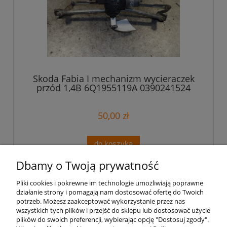
Skoda Fabia I mechanizm wycieraczek
przód 1,4B 6Q1955119A 0390241524
50,00 zł
do koszyka
Dbamy o Twoją prywatność
«
1
2
3
4
5
6
...
12
»
Pliki cookies i pokrewne im technologie umożliwiają poprawne
działanie strony i pomagają nam dostosować ofertę do Twoich
potrzeb. Możesz zaakceptować wykorzystanie przez nas
Pomoc
wszystkich tych plików i przejść do sklepu lub dostosować użycie
plików do swoich preferencji, wybierając opcję "Dostosuj zgody".