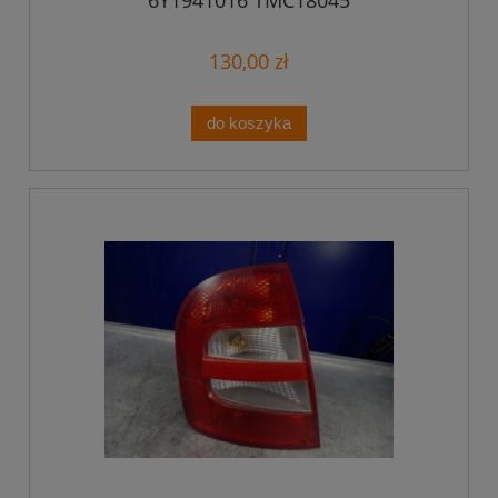
6Y1941016 TMC18045
130,00 zł
do koszyka