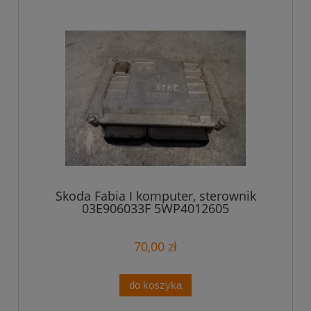
Skoda Fabia I komputer, sterownik
03E906033F 5WP4012605
70,00 zł
do koszyka