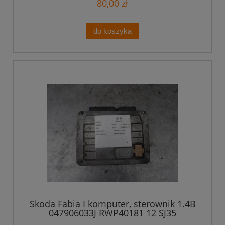
80,00 zł
do koszyka
Skoda Fabia I komputer, sterownik 1.4B
047906033J RWP40181 12 SJ35