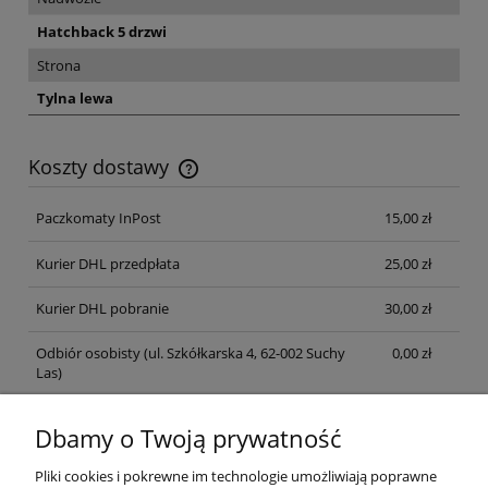
Hatchback 5 drzwi
Strona
Tylna lewa
Koszty dostawy
Cena nie zawiera ewentualnych kosztów płatności
Paczkomaty InPost
15,00 zł
Kurier DHL przedpłata
25,00 zł
Kurier DHL pobranie
30,00 zł
Odbiór osobisty
(ul. Szkółkarska 4, 62-002 Suchy
0,00 zł
Las)
Dbamy o Twoją prywatność
Gwarancja rozruchowa: 14 dni
Pliki cookies i pokrewne im technologie umożliwiają poprawne