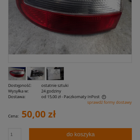
Dostępność:
ostatnie sztuki
Wysyłka w:
24 godziny
Dostawa:
od 15,00 zł
- Paczkomaty InPost
sprawdź formy dostawy
Cena nie zawiera ewentualnych kosztów płatności
50,00 zł
Cena:
do koszyka