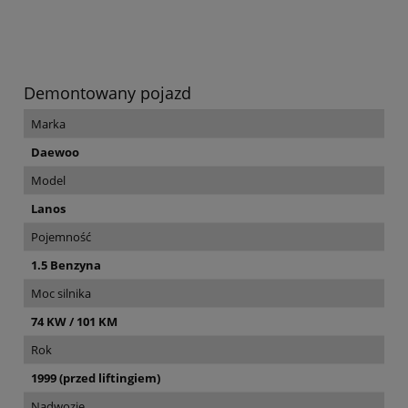
Demontowany pojazd
Marka
Daewoo
Model
Lanos
Pojemność
1.5 Benzyna
Moc silnika
74 KW / 101 KM
Rok
1999 (przed liftingiem)
Nadwozie