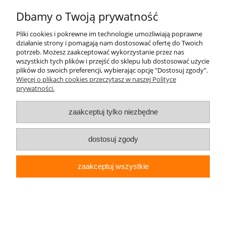
Dbamy o Twoją prywatność
Informacje
Pliki cookies i pokrewne im technologie umożliwiają poprawne
działanie strony i pomagają nam dostosować ofertę do Twoich
Kontakt
potrzeb. Możesz zaakceptować wykorzystanie przez nas
wszystkich tych plików i przejść do sklepu lub dostosować użycie
plików do swoich preferencji, wybierając opcję "Dostosuj zgody".
Więcej o plikach cookies przeczytasz w naszej Polityce
prywatności.
pokaż pełną wersję strony
Sklep internetowy Shoper.pl
zaakceptuj tylko niezbędne
dostosuj zgody
zaakceptuj wszystkie