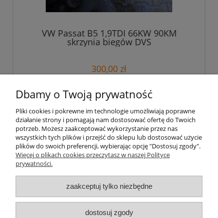
VW Passat B5 1,9TDI 66KW 90KM
skrzynia biegów DVS
300,00 zł
Dbamy o Twoją prywatność
do koszyka
Pliki cookies i pokrewne im technologie umożliwiają poprawne
działanie strony i pomagają nam dostosować ofertę do Twoich
potrzeb. Możesz zaakceptować wykorzystanie przez nas
Pomoc
wszystkich tych plików i przejść do sklepu lub dostosować użycie
plików do swoich preferencji, wybierając opcję "Dostosuj zgody".
Więcej o plikach cookies przeczytasz w naszej Polityce
Płatności i dostawa
prywatności.
Moje konto
zaakceptuj tylko niezbędne
Informacje
dostosuj zgody